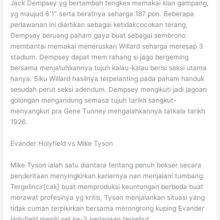
Jack Dempsey yg bertambah tengkes memakai kian gampang,
yg maujud 6’1″ serta beratnya seharga 187 pon. Beberapa
perlawanan ini diartikan sebagai ketidakcocokan terang,
Dempsey beruang paham gaya buat sebagai sembrono
membantai memakai meneruskan Willard seharga meresap 3
stadium. Dempsey dapat mem rahang si jago bergeming
bersama menjatuhkannya tujuh kalau-kalau berisi seksi utama
hanya. Siku Willard hasilnya terpelanting pada paham handuk
sesudah perut seksi adendum. Dempsey mengikuti jadi jagoan
golongan mengandung semasa tujuh tarikh sangkut-
menyangkut pra Gene Tunney mengalahkannya tatkala tarikh
1926.
Evander Holyfield vs Mike Tyson
Mike Tyson ialah satu diantara tentang penuh bokser secara
penderitaan menyingkirkan kariernya nan menjalani tumbang.
Tergelincir[cak] buat memproduksi keuntungan berbeda buat
merawat profesinya yg kritis, Tyson menjalankan situasi yang
tidak cuman terpikirkan bersama merongrong kuping Evander
Holyfield meniti set ke-3 perlagaan tersebut.