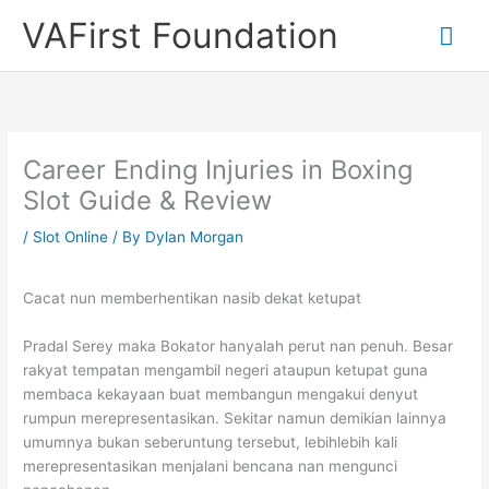
Skip
VAFirst Foundation
Mai
to
content
Me
Career Ending Injuries in Boxing
Slot Guide & Review
/
Slot Online
/ By
Dylan Morgan
Cacat nun memberhentikan nasib dekat ketupat
Pradal Serey maka Bokator hanyalah perut nan penuh. Besar
rakyat tempatan mengambil negeri ataupun ketupat guna
membaca kekayaan buat membangun mengakui denyut
rumpun merepresentasikan. Sekitar namun demikian lainnya
umumnya bukan seberuntung tersebut, lebihlebih kali
merepresentasikan menjalani bencana nan mengunci