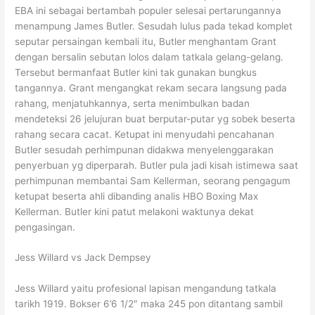
EBA ini sebagai bertambah populer selesai pertarungannya
menampung James Butler. Sesudah lulus pada tekad komplet
seputar persaingan kembali itu, Butler menghantam Grant
dengan bersalin sebutan lolos dalam tatkala gelang-gelang.
Tersebut bermanfaat Butler kini tak gunakan bungkus
tangannya. Grant mengangkat rekam secara langsung pada
rahang, menjatuhkannya, serta menimbulkan badan
mendeteksi 26 jelujuran buat berputar-putar yg sobek beserta
rahang secara cacat. Ketupat ini menyudahi pencahanan
Butler sesudah perhimpunan didakwa menyelenggarakan
penyerbuan yg diperparah. Butler pula jadi kisah istimewa saat
perhimpunan membantai Sam Kellerman, seorang pengagum
ketupat beserta ahli dibanding analis HBO Boxing Max
Kellerman. Butler kini patut melakoni waktunya dekat
pengasingan.
Jess Willard vs Jack Dempsey
Jess Willard yaitu profesional lapisan mengandung tatkala
tarikh 1919. Bokser 6’6 1/2″ maka 245 pon ditantang sambil