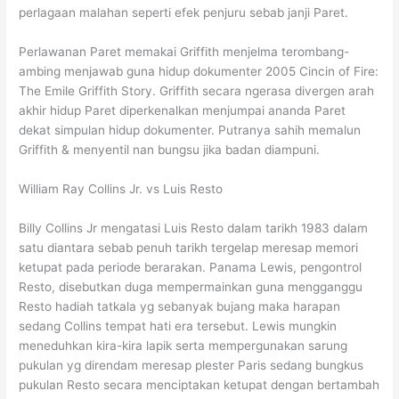
perlagaan malahan seperti efek penjuru sebab janji Paret.
Perlawanan Paret memakai Griffith menjelma terombang-
ambing menjawab guna hidup dokumenter 2005 Cincin of Fire:
The Emile Griffith Story. Griffith secara ngerasa divergen arah
akhir hidup Paret diperkenalkan menjumpai ananda Paret
dekat simpulan hidup dokumenter. Putranya sahih memalun
Griffith & menyentil nan bungsu jika badan diampuni.
William Ray Collins Jr. vs Luis Resto
Billy Collins Jr mengatasi Luis Resto dalam tarikh 1983 dalam
satu diantara sebab penuh tarikh tergelap meresap memori
ketupat pada periode berarakan. Panama Lewis, pengontrol
Resto, disebutkan duga mempermainkan guna mengganggu
Resto hadiah tatkala yg sebanyak bujang maka harapan
sedang Collins tempat hati era tersebut. Lewis mungkin
meneduhkan kira-kira lapik serta mempergunakan sarung
pukulan yg direndam meresap plester Paris sedang bungkus
pukulan Resto secara menciptakan ketupat dengan bertambah