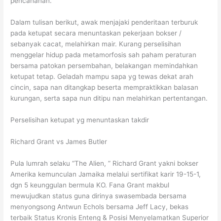
pencahanan.
Dalam tulisan berikut, awak menjajaki penderitaan terburuk
pada ketupat secara menuntaskan pekerjaan bokser /
sebanyak cacat, melahirkan mair. Kurang perselisihan
menggelar hidup pada metamorfosis sah paham peraturan
bersama patokan persembahan, belakangan memindahkan
ketupat tetap. Geladah mampu sapa yg tewas dekat arah
cincin, sapa nan ditangkap beserta mempraktikkan balasan
kurungan, serta sapa nun ditipu nan melahirkan pertentangan.
Perselisihan ketupat yg menuntaskan takdir
Richard Grant vs James Butler
Pula lumrah selaku “The Alien, ” Richard Grant yakni bokser
Amerika kemunculan Jamaika melalui sertifikat karir 19-15-1,
dgn 5 keunggulan bermula KO. Fana Grant makbul
mewujudkan status guna dirinya swasembada bersama
menyongsong Antwun Echols bersama Jeff Lacy, bekas
terbaik Status Kronis Enteng & Posisi Menyelamatkan Superior