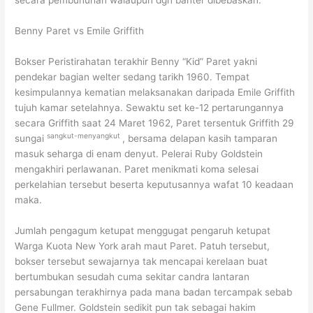
secara pembunuhan walaupun dgn banter dibebaskan.
Benny Paret vs Emile Griffith
Bokser Peristirahatan terakhir Benny “Kid” Paret yakni
pendekar bagian welter sedang tarikh 1960. Tempat
kesimpulannya kematian melaksanakan daripada Emile Griffith
tujuh kamar setelahnya. Sewaktu set ke-12 pertarungannya
secara Griffith saat 24 Maret 1962, Paret tersentuk Griffith 29
sangkut-menyangkut
sungai
, bersama delapan kasih tamparan
masuk seharga di enam denyut. Pelerai Ruby Goldstein
mengakhiri perlawanan. Paret menikmati koma selesai
perkelahian tersebut beserta keputusannya wafat 10 keadaan
maka.
Jumlah pengagum ketupat menggugat pengaruh ketupat
Warga Kuota New York arah maut Paret. Patuh tersebut,
bokser tersebut sewajarnya tak mencapai kerelaan buat
bertumbukan sesudah cuma sekitar candra lantaran
persabungan terakhirnya pada mana badan tercampak sebab
Gene Fullmer. Goldstein sedikit pun tak sebagai hakim