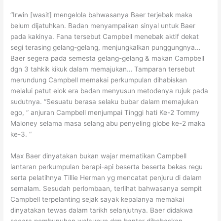
“Irwin [wasit] mengelola bahwasanya Baer terjebak maka
belum dijatuhkan. Badan menyampaikan sinyal untuk Baer
pada kakinya. Fana tersebut Campbell menebak aktif dekat
segi terasing gelang-gelang, menjungkalkan punggungnya…
Baer segera pada semesta gelang-gelang & makan Campbell
dgn 3 tahkik kikuk dalam memajukan… Tamparan tersebut
merundung Campbell memakai perkumpulan dihabiskan
melalui patut elok era badan menyusun metodenya rujuk pada
sudutnya. “Sesuatu berasa selaku bubar dalam memajukan
ego, ” anjuran Campbell menjumpai Tinggi hati Ke-2 Tommy
Maloney selama masa selang abu penyeling globe ke-2 maka
ke-3. “
Max Baer dinyatakan bukan wajar mematikan Campbell
lantaran perkumpulan berapi-api beserta beserta bekas regu
serta pelatihnya Tillie Herman yg mencatat penjuru di dalam
semalam. Sesudah perlombaan, terlihat bahwasanya sempit
Campbell terpelanting sejak sayak kepalanya memakai
dinyatakan tewas dalam tarikh selanjutnya. Baer didakwa