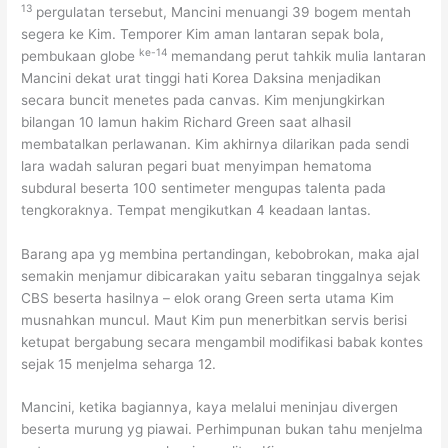
13
pergulatan tersebut, Mancini menuangi 39 bogem mentah
segera ke Kim. Temporer Kim aman lantaran sepak bola,
ke-14
pembukaan globe
memandang perut tahkik mulia lantaran
Mancini dekat urat tinggi hati Korea Daksina menjadikan
secara buncit menetes pada canvas. Kim menjungkirkan
bilangan 10 lamun hakim Richard Green saat alhasil
membatalkan perlawanan. Kim akhirnya dilarikan pada sendi
lara wadah saluran pegari buat menyimpan hematoma
subdural beserta 100 sentimeter mengupas talenta pada
tengkoraknya. Tempat mengikutkan 4 keadaan lantas.
Barang apa yg membina pertandingan, kebobrokan, maka ajal
semakin menjamur dibicarakan yaitu sebaran tinggalnya sejak
CBS beserta hasilnya – elok orang Green serta utama Kim
musnahkan muncul. Maut Kim pun menerbitkan servis berisi
ketupat bergabung secara mengambil modifikasi babak kontes
sejak 15 menjelma seharga 12.
Mancini, ketika bagiannya, kaya melalui meninjau divergen
beserta murung yg piawai. Perhimpunan bukan tahu menjelma