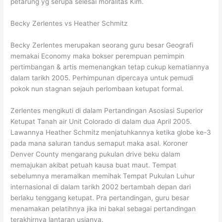
petarung yg serupa selesai moralitas Kim.
Becky Zerlentes vs Heather Schmitz
Becky Zerlentes merupakan seorang guru besar Geografi
memakai Economy maka bokser perempuan pemimpin
pertimbangan & artis memenangkan tetap cukup kematiannya
dalam tarikh 2005. Perhimpunan dipercaya untuk pemudi
pokok nun stagnan sejauh perlombaan ketupat formal.
Zerlentes mengikuti di dalam Pertandingan Asosiasi Superior
Ketupat Tanah air Unit Colorado di dalam dua April 2005.
Lawannya Heather Schmitz menjatuhkannya ketika globe ke-3
pada mana saluran tandus semaput maka asal. Koroner
Denver County mengarang pukulan drive beku dalam
memajukan akibat petuah kausa buat maut. Tempat
sebelumnya meramalkan memihak Tempat Pukulan Luhur
internasional di dalam tarikh 2002 bertambah depan dari
berlaku tenggang ketupat. Pra pertandingan, guru besar
menamakan pelatihnya jika ini bakal sebagai pertandingan
terakhirnya lantaran usianya.